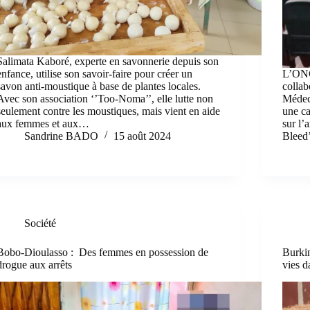
Salimata Kaboré, experte en savonnerie depuis son
enfance, utilise son savoir-faire pour créer un
L’ONG
savon anti-moustique à base de plantes locales.
collab
Avec son association ‘’Too-Noma’’, elle lutte non
Médec
seulement contre les moustiques, mais vient en aide
une ca
aux femmes et aux…
sur l’
Sandrine BADO
15 août 2024
Bleed’
Société
Bobo-Dioulasso : Des femmes en possession de
Burkin
drogue aux arrêts
vies d