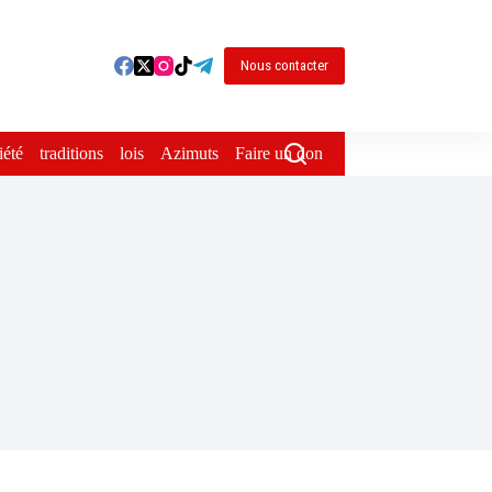
Nous contacter
iété
traditions
lois
Azimuts
Faire un don