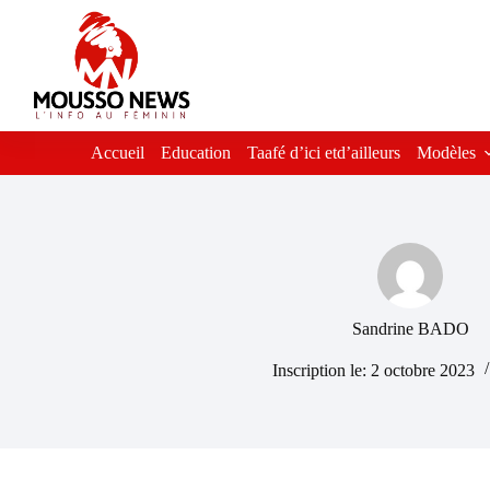
Passer
au
contenu
Accueil
Education
Taafé d’ici etd’ailleurs
Modèles
Sandrine BADO
Inscription le: 2 octobre 2023