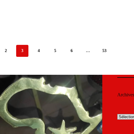
2
3
4
5
6
…
53
Archive
Archives