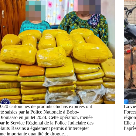
9720 cartouches de produits chichas expirées ont
La vie
été saisies par la Police Nationale à Bobo-
Forces
Dioulasso en juillet 2024. Cette opération, menée
région
par le Service Régional de la Police Judiciaire des
Elle a
Hauts-Bassins a également permis d’intercepter
l’apr
une importante quantité de drogue.…