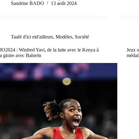
Sandrine BADO
13 août 2024
Taafé d'ici etd'ailleurs
,
Modèles
,
Société
JO2024 : Winfred Yavi, de la lutte avec le Kenya à
Jeux o
la gloire avec Bahreïn
médail