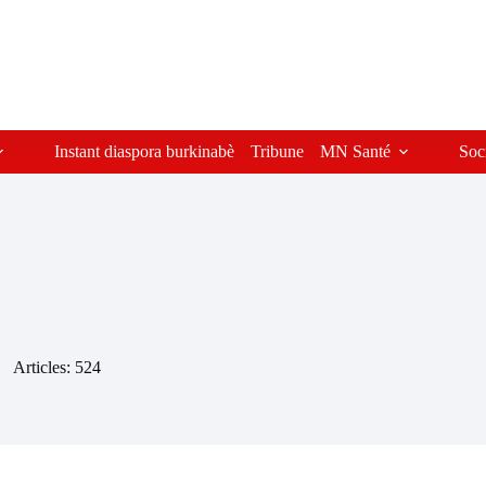
Instant diaspora burkinabè
Tribune
MN Santé
Soc
Articles: 524