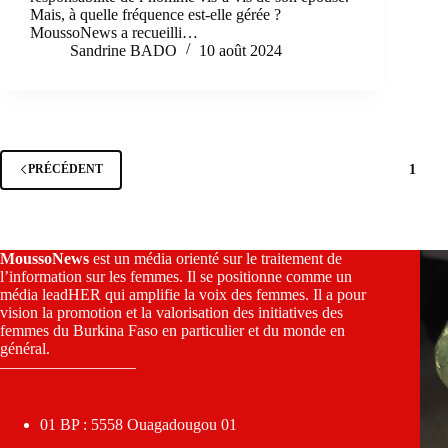
Mais, à quelle fréquence est-elle gérée ?
MoussoNews a recueilli…
Sandrine BADO
10 août 2024
1
PRÉCÉDENT
MoussoNews
est un média orienté sur le traitement de
l’information sur les femmes. Il se positionne comme un
média leadHER qui amplifie la voix des femmes. Il a pour
vision la promotion et la valorisation des initiatives des
femmes du Burkina Faso en particulier et du monde en
général.
————————–
01 BP : 5558 Ouagadougou 01