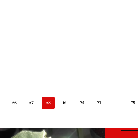
66
67
68
69
70
71
…
79