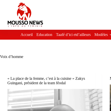
Passer
au
contenu
Accueil
Education
Taafé d’ici etd’ailleurs
Modèles
Voix d’homme
« La place de la femme, c’est à la cuisine » Zakys
Guingani, président de la team féodal