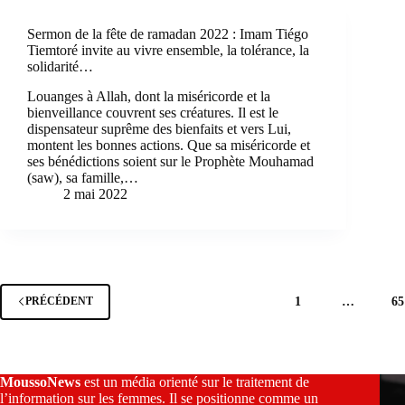
Sermon de la fête de ramadan 2022 : Imam Tiégo
Tiemtoré invite au vivre ensemble, la tolérance, la
solidarité…
Louanges à Allah, dont la miséricorde et la
bienveillance couvrent ses créatures. Il est le
dispensateur suprême des bienfaits et vers Lui,
montent les bonnes actions. Que sa miséricorde et
ses bénédictions soient sur le Prophète Mouhamad
(saw), sa famille,…
2 mai 2022
1
…
65
PRÉCÉDENT
MoussoNews
est un média orienté sur le traitement de
l’information sur les femmes. Il se positionne comme un