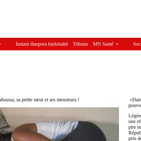
Instant diaspora burkinabè
Tribune
MN Santé
Soc
Moussa, sa petite sœur et ses menstrues !
»Dami
pouvoi
Légèr
une ef
pire s
Républ
prix 