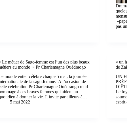
Draman
quelqu
menstru
»papas
pas u
« Le métier de Sage-femme est l’un des plus beaux
« un 
métiers au monde » Pr Charlemagne Ouédraogo
de Za
Le monde entier célèbre chaque 5 mai, la journée
UN H
internationale de la sage-femme. A l’occasion de
PRÉF
cette célébration Pr Charlemagne Ouédraogo rend
D’ÊT
hommage à ces braves femmes qui aident au
Le foy
quotidien à donner la vie. Il invite par ailleurs à…
soumet
5 mai 2022
esprit