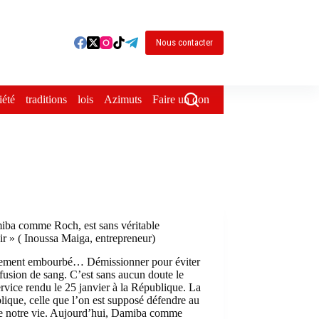
Nous contacter
iété
traditions
lois
Azimuts
Faire un don
ba comme Roch, est sans véritable
r » ( Inoussa Maiga, entrepreneur)
ement embourbé… Démissionner pour éviter
fusion de sang. C’est sans aucun doute le
ervice rendu le 25 janvier à la République. La
ique, celle que l’on est supposé défendre au
de notre vie. Aujourd’hui, Damiba comme