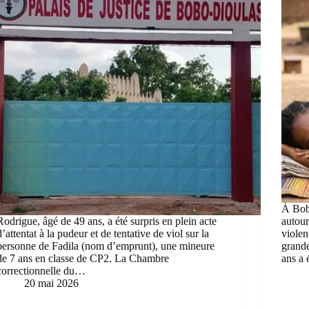
À Bobo
Rodrigue, âgé de 49 ans, a été surpris en plein acte
autour
d’attentat à la pudeur et de tentative de viol sur la
violen
personne de Fadila (nom d’emprunt), une mineure
grande
de 7 ans en classe de CP2. La Chambre
ans a
correctionnelle du…
20 mai 2026