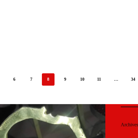
6
7
8
9
10
11
…
34
Archive