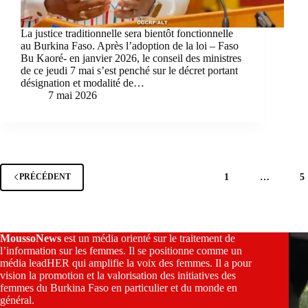
La justice traditionnelle sera bientôt fonctionnelle
au Burkina Faso. Après l’adoption de la loi – Faso
Bu Kaoré- en janvier 2026, le conseil des ministres
de ce jeudi 7 mai s’est penché sur le décret portant
désignation et modalité de…
7 mai 2026
1
…
5
PRÉCÉDENT
MoussoNews
est un média orienté sur le traitement de
l’information sur les femmes. Il se positionne comme un
média leadHER qui amplifie la voix des femmes. Il a pour
vision la promotion et la valorisation des initiatives des
femmes du Burkina Faso en particulier et du monde en
général.