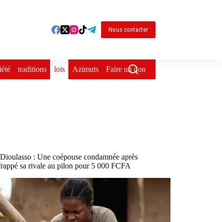
Nous contacter
iété
traditions
lois
Azimuts
Faire un don
Dioulasso : Une coépouse condamnée après
frappé sa rivale au pilon pour 5 000 FCFA