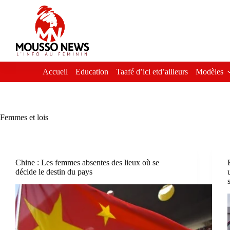
Passer
au
contenu
Accueil
Education
Taafé d’ici etd’ailleurs
Modèles
Femmes et lois
Chine : Les femmes absentes des lieux où se
décide le destin du pays