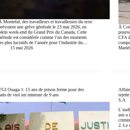
À Montréal, des travailleurs et travailleuses du sexe
prévoient une grève générale le 23 mai 2026, en
À Cot
plein week-end du Grand Prix du Canada. Cette
poursu
période est considérée comme l’un des moments
CFA à 
les plus lucratifs de l’année pour l’industrie du…
compag
15 mai 2026
Marié
TGI Ouaga 1: 15 ans de prison ferme pour des
Affair
faits de viol sur mineure de 9 ans
rejett
S.A
L’audi
ans a 
crimin
2. Le 