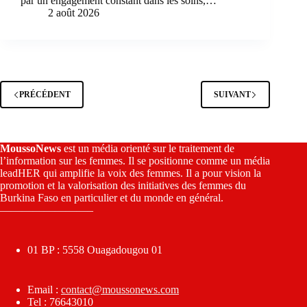
par un engagement constant dans les soins,…
2 août 2026
PRÉCÉDENT
SUIVANT
MoussoNews
est un média orienté sur le traitement de
l’information sur les femmes. Il se positionne comme un média
leadHER qui amplifie la voix des femmes. Il a pour vision la
promotion et la valorisation des initiatives des femmes du
Burkina Faso en particulier et du monde en général.
————————–
01 BP : 5558 Ouagadougou 01
Email :
contact@moussonews.com
Tel : 76643010