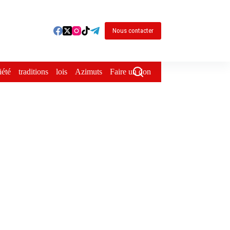
Nous contacter
iété
traditions
lois
Azimuts
Faire un don