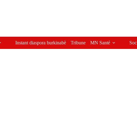
Instant diaspora burkinabè
Tribune
MN Santé
Soc