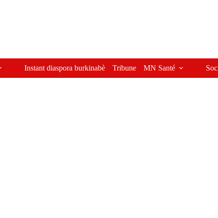
Instant diaspora burkinabè
Tribune
MN Santé
Soc