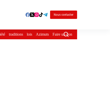
Nous contacter
iété
traditions
lois
Azimuts
Faire un don