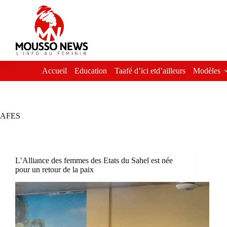
Passer
au
contenu
Accueil
Education
Taafé d’ici etd’ailleurs
Modèles
AFES
L’Alliance des femmes des Etats du Sahel est née
pour un retour de la paix