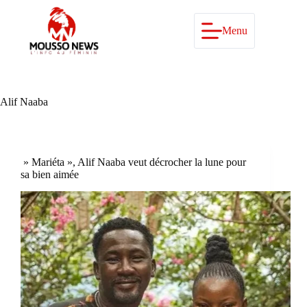
Passer
au
contenu
Menu
Alif Naaba
» Mariéta », Alif Naaba veut décrocher la lune pour
sa bien aimée