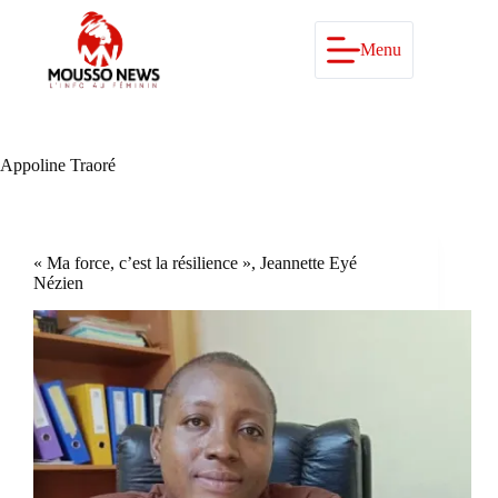
Passer
au
contenu
Menu
Appoline Traoré
« Ma force, c’est la résilience », Jeannette Eyé
Nézien