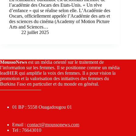
l’académie des Oscars des Etats-Unis. « Un rève
d’enfance » qui se réalise selon elle. L’Académie des
Oscars, officiellement appelée l’Académie des arts et
des sciences du cinéma (Academy of Motion Picture
Arts and Sciences…
22 juillet 2025
MoussoNews
est un média orienté sur le traitement de
l’information sur les femmes. Il se positionne comme un média
leadHER qui amplifie la voix des femmes. Il a pour vision la
promotion et la valorisation des initiatives des femmes du
Burkina Faso en particulier et du monde en général.
————————–
01 BP : 5558 Ouagadougou 01
Email :
contact@moussonews.com
Tel : 76643010