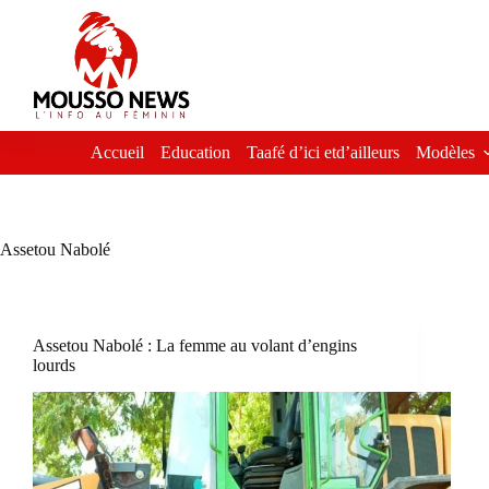
Passer
au
contenu
Accueil
Education
Taafé d’ici etd’ailleurs
Modèles
Assetou Nabolé
Assetou Nabolé : La femme au volant d’engins
lourds