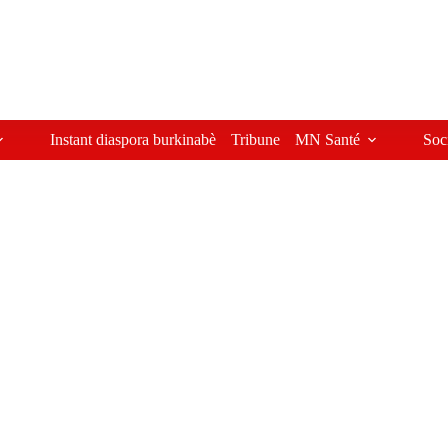
Instant diaspora burkinabè
Tribune
MN Santé
Soc