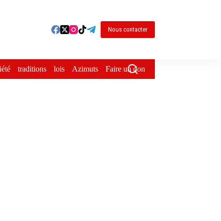
Nous contacter
iété
traditions
lois
Azimuts
Faire un don