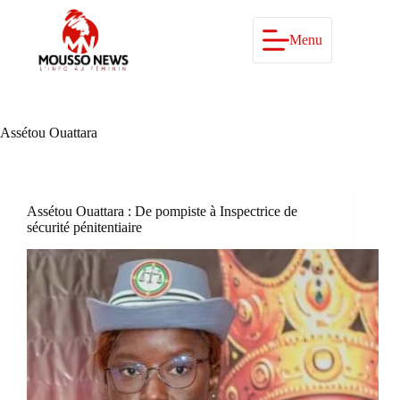
Passer
au
contenu
Menu
Assétou Ouattara
Assétou Ouattara : De pompiste à Inspectrice de
sécurité pénitentiaire