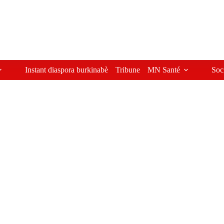
Instant diaspora burkinabè
Tribune
MN Santé
Soc