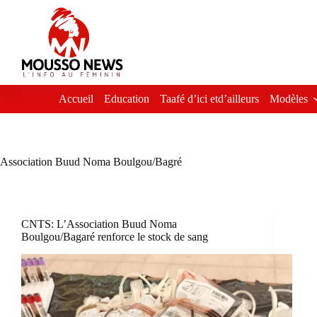
Passer
au
contenu
Accueil
Education
Taafé d’ici etd’ailleurs
Modèles
Association Buud Noma Boulgou/Bagré
CNTS: L’Association Buud Noma
Boulgou/Bagaré renforce le stock de sang