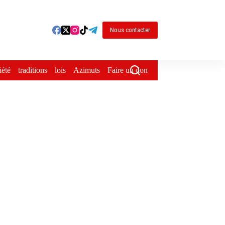
Nous contacter
iété
traditions
lois
Azimuts
Faire un don