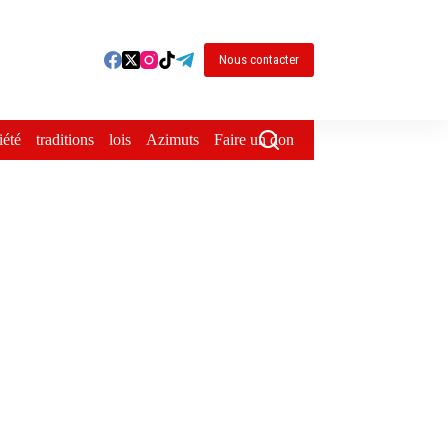
Nous contacter
iété
traditions
lois
Azimuts
Faire un don