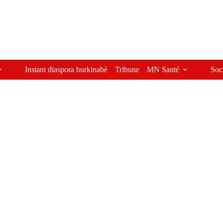
Instant diaspora burkinabè
Tribune
MN Santé
Soc