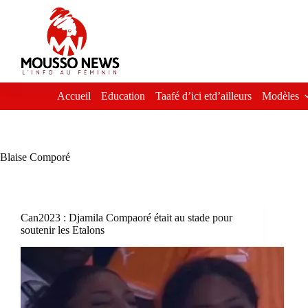
Passer
au
contenu
Accueil
Education
Taafé d’ici etd’ailleurs
Modèles
Blaise Comporé
Can2023 : Djamila Compaoré était au stade pour
soutenir les Etalons