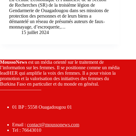
de Recherches (SR) de la troisième légion de
Gendarmerie de Ouagadougou dans ses missions de
protection des personnes et de leurs biens a
démantelé un réseau de présumés auteurs de faux-
monnayage, d’escroquerie,…
15 juillet 2024
MoussoNews
est un média orienté sur le traitement de
l’information sur les femmes. Il se positionne comme un média
leadHER qui amplifie la voix des femmes. Il a pour vision la
promotion et la valorisation des initiatives des femmes du
Burkina Faso en particulier et du monde en général.
————————–
01 BP : 5558 Ouagadougou 01
Email :
contact@moussonews.com
Tel : 76643010