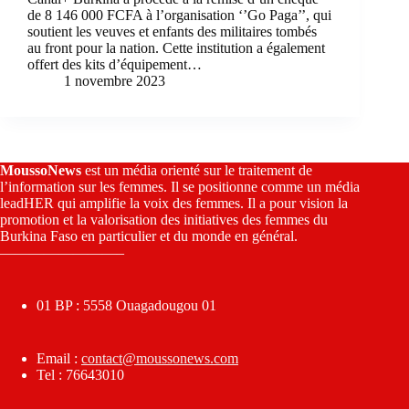
de 8 146 000 FCFA à l’organisation ‘’Go Paga’’, qui
soutient les veuves et enfants des militaires tombés
au front pour la nation. Cette institution a également
offert des kits d’équipement…
1 novembre 2023
MoussoNews
est un média orienté sur le traitement de
l’information sur les femmes. Il se positionne comme un média
leadHER qui amplifie la voix des femmes. Il a pour vision la
promotion et la valorisation des initiatives des femmes du
Burkina Faso en particulier et du monde en général.
————————–
01 BP : 5558 Ouagadougou 01
Email :
contact@moussonews.com
Tel : 76643010