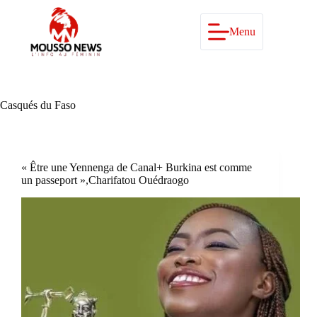
Passer
au
contenu
Menu
Casqués du Faso
« Être une Yennenga de Canal+ Burkina est comme
un passeport »,Charifatou Ouédraogo