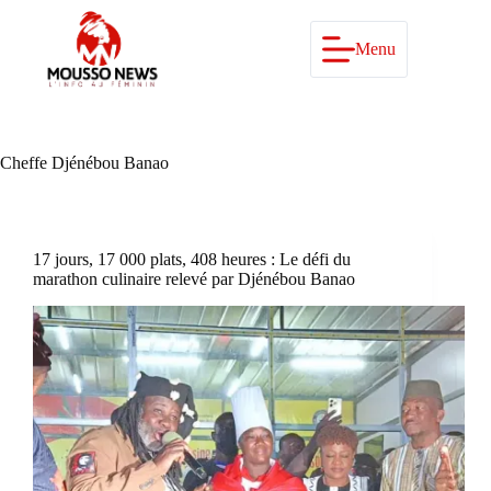
Passer
au
contenu
Menu
Cheffe Djénébou Banao
17 jours, 17 000 plats, 408 heures : Le défi du
marathon culinaire relevé par Djénébou Banao