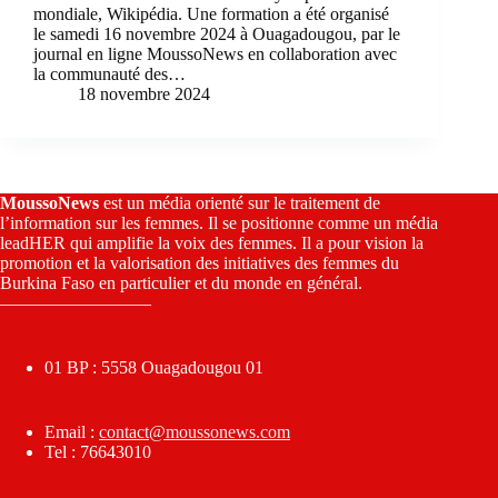
mondiale, Wikipédia. Une formation a été organisé
le samedi 16 novembre 2024 à Ouagadougou, par le
journal en ligne MoussoNews en collaboration avec
la communauté des…
18 novembre 2024
MoussoNews
est un média orienté sur le traitement de
l’information sur les femmes. Il se positionne comme un média
leadHER qui amplifie la voix des femmes. Il a pour vision la
promotion et la valorisation des initiatives des femmes du
Burkina Faso en particulier et du monde en général.
————————–
01 BP : 5558 Ouagadougou 01
Email :
contact@moussonews.com
Tel : 76643010