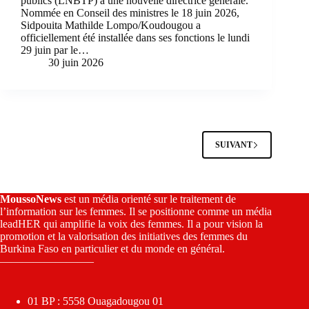
publics (LNBTP) a une nouvelle directrice générale.
Nommée en Conseil des ministres le 18 juin 2026,
Sidpouita Mathilde Lompo/Koudougou a
officiellement été installée dans ses fonctions le lundi
29 juin par le…
30 juin 2026
SUIVANT
MoussoNews
est un média orienté sur le traitement de
l’information sur les femmes. Il se positionne comme un média
leadHER qui amplifie la voix des femmes. Il a pour vision la
promotion et la valorisation des initiatives des femmes du
Burkina Faso en particulier et du monde en général.
————————–
01 BP : 5558 Ouagadougou 01