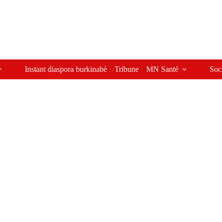
Instant diaspora burkinabè
Tribune
MN Santé
Soc