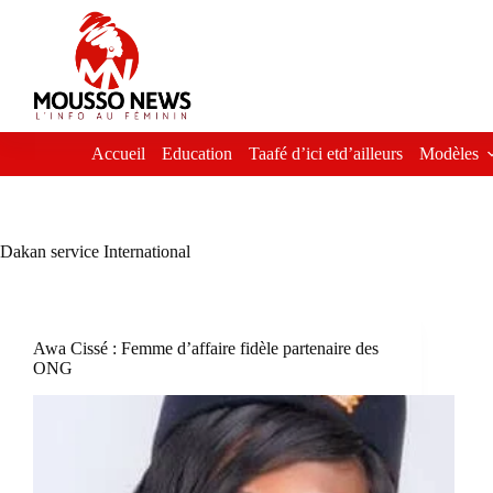
Passer
au
contenu
Accueil
Education
Taafé d’ici etd’ailleurs
Modèles
Dakan service International
Awa Cissé : Femme d’affaire fidèle partenaire des
ONG