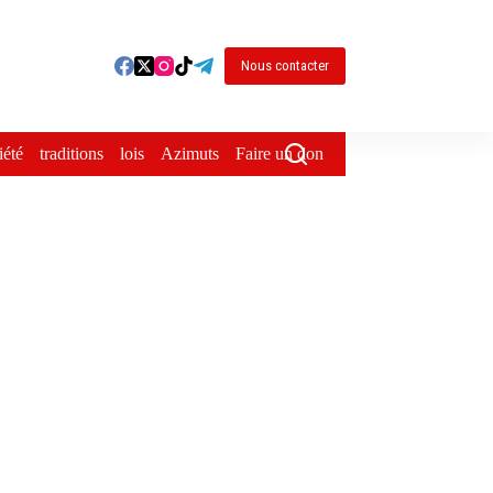
Nous contacter
iété
traditions
lois
Azimuts
Faire un don