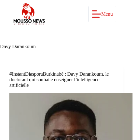
Passer
au
contenu
Menu
Davy Darankoum
#InstantDiasporaBurkinabè : Davy Darankoum, le
doctorant qui souhaite enseigner l’intelligence
artificielle