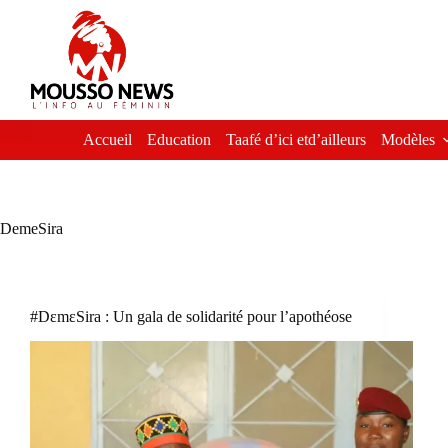
Passer
au
contenu
Accueil
Education
Taafé d’ici etd’ailleurs
Modèles
DemeSira
#DɛmɛSira : Un gala de solidarité pour l’apothéose