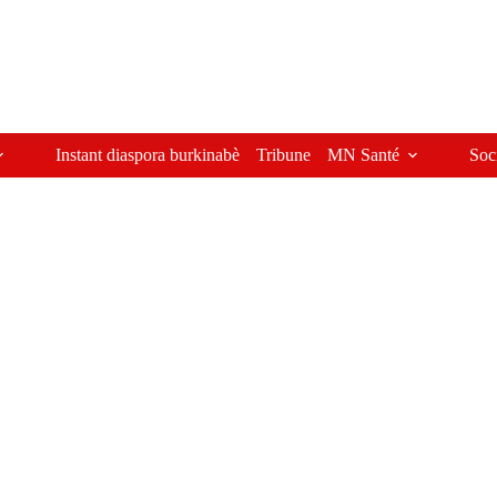
Instant diaspora burkinabè
Tribune
MN Santé
Soc