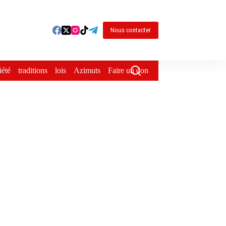
Nous contacter
iété
traditions
lois
Azimuts
Faire un don