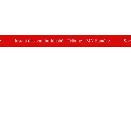
Instant diaspora burkinabè
Tribune
MN Santé
Soc