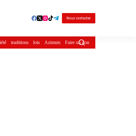
Nous contacter
iété
traditions
lois
Azimuts
Faire un don