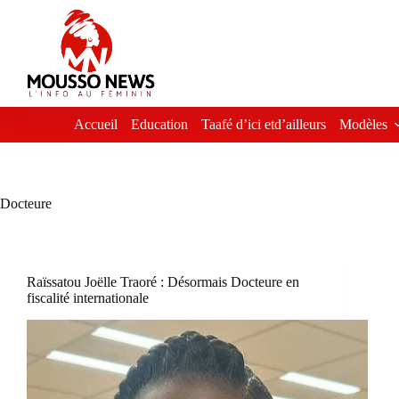
Passer
au
contenu
Accueil
Education
Taafé d’ici etd’ailleurs
Modèles
Docteure
Raïssatou Joëlle Traoré : Désormais Docteure en
fiscalité internationale