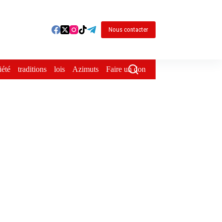
Nous contacter
iété
traditions
lois
Azimuts
Faire un don