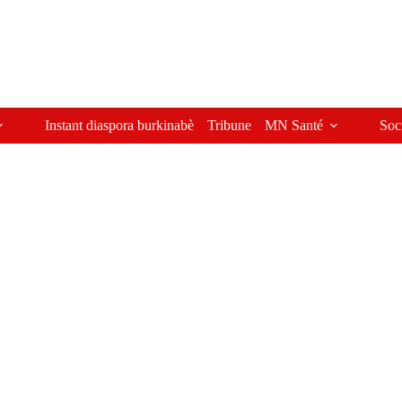
Instant diaspora burkinabè
Tribune
MN Santé
Soc