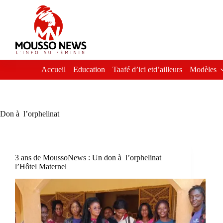
Passer
au
contenu
Accueil
Education
Taafé d’ici etd’ailleurs
Modèles
Don à l’orphelinat
3 ans de MoussoNews : Un don à l’orphelinat
l’Hôtel Maternel