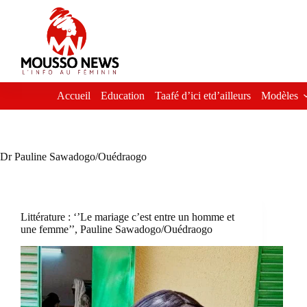
Passer
au
contenu
Accueil
Education
Taafé d’ici etd’ailleurs
Modèles
Dr Pauline Sawadogo/Ouédraogo
Littérature : ‘’Le mariage c’est entre un homme et
une femme’’, Pauline Sawadogo/Ouédraogo