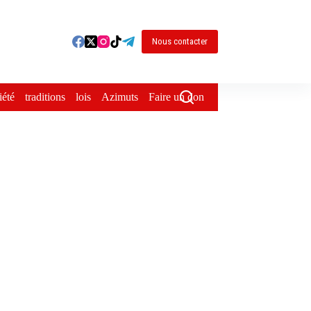
Nous contacter
iété
traditions
lois
Azimuts
Faire un don