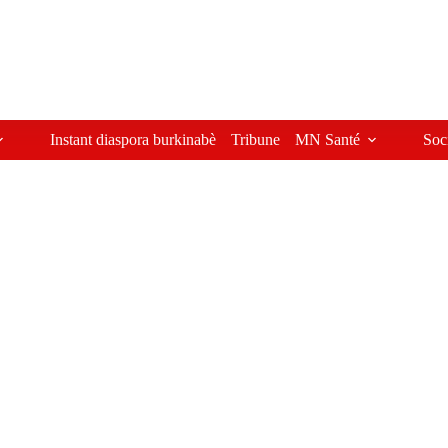
Instant diaspora burkinabè
Tribune
MN Santé
Soc