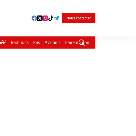
Nous contacter
iété
traditions
lois
Azimuts
Faire un don