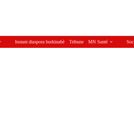
Instant diaspora burkinabè
Tribune
MN Santé
Soc