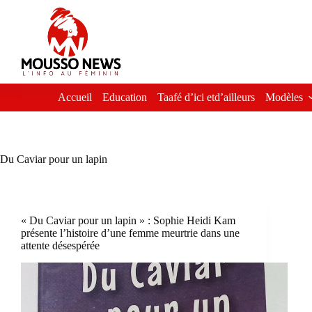
Passer
au
contenu
Accueil
Education
Taafé d’ici etd’ailleurs
Modèles
Du Caviar pour un lapin
« Du Caviar pour un lapin » : Sophie Heidi Kam
présente l’histoire d’une femme meurtrie dans une
attente désespérée