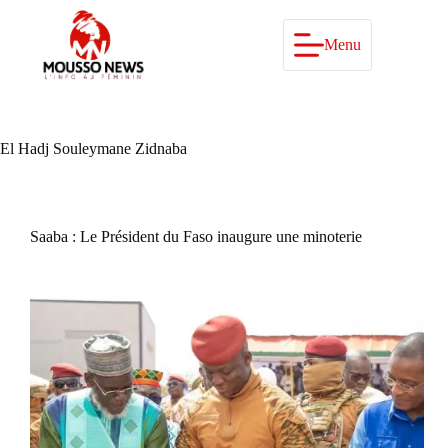
Passer
au
contenu
Menu
El Hadj Souleymane Zidnaba
Saaba : Le Président du Faso inaugure une minoterie