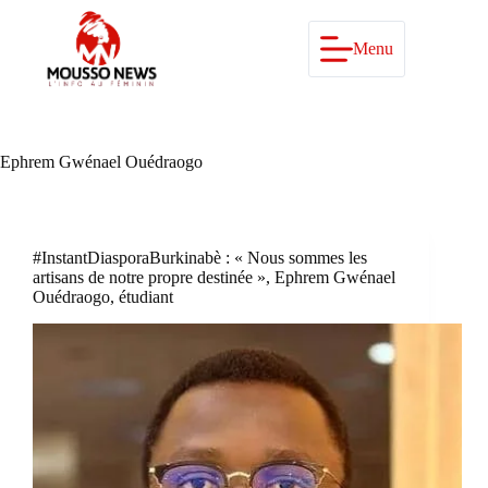
Passer
au
contenu
Menu
Ephrem Gwénael Ouédraogo
#InstantDiasporaBurkinabè : « Nous sommes les
artisans de notre propre destinée », Ephrem Gwénael
Ouédraogo, étudiant