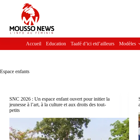
Passer
au
contenu
Accueil
Education
Taafé d’ici etd’ailleurs
Modèles
Espace enfants
SNC 2026 : Un espace enfant ouvert pour initier la
jeunesse à l’art, à la culture et aux droits des tout-
petits