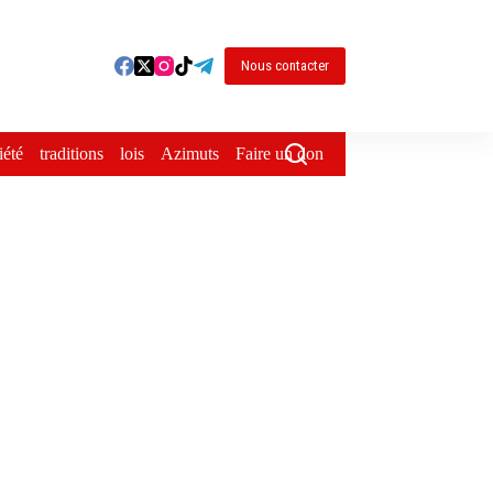
Nous contacter
iété
traditions
lois
Azimuts
Faire un don