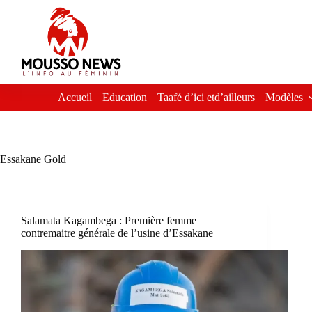
Passer
au
contenu
Accueil
Education
Taafé d’ici etd’ailleurs
Modèles
Essakane Gold
Salamata Kagambega : Première femme
contremaitre générale de l’usine d’Essakane