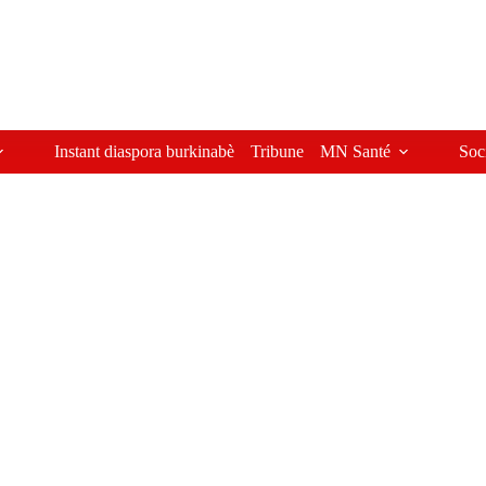
Instant diaspora burkinabè
Tribune
MN Santé
Soc