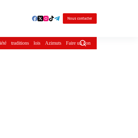
Nous contacter
iété
traditions
lois
Azimuts
Faire un don