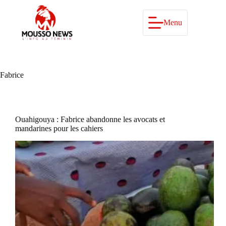
Passer
au
contenu
Menu
Fabrice
Ouahigouya : Fabrice abandonne les avocats et
mandarines pour les cahiers