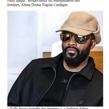
Fally Ipupa : Respectueux ou Manipulateur des
femmes, Alima Dioba Togola s’indigne
« Fally Ipupa humilie des femmes », s’indigne Alima