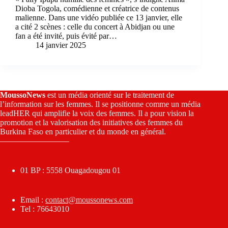
Dioba Togola, comédienne et créatrice de contenus
malienne. Dans une vidéo publiée ce 13 janvier, elle
a cité 2 scènes : celle du concert à Abidjan ou une
fan a été invité, puis évité par…
14 janvier 2025
MoussoNews
est un média orienté sur le traitement de
l’information sur les femmes. Il se positionne comme un média
leadHER qui amplifie la voix des femmes. Il a pour vision la
promotion et la valorisation des initiatives des femmes du
Burkina Faso en particulier et du monde en général.
————————–
01 BP : 5558 Ouagadougou 01
Email :
contact@moussonews.com
Tel : 76643010