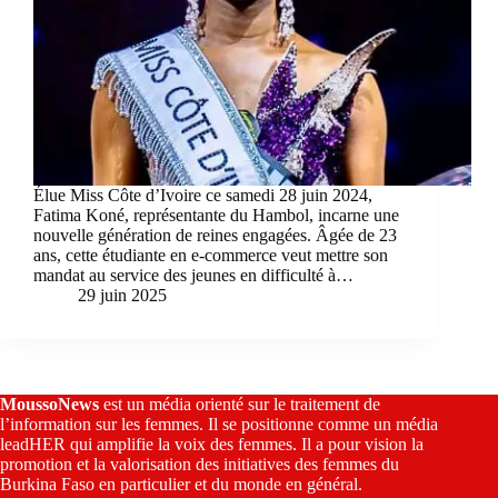
Élue Miss Côte d’Ivoire ce samedi 28 juin 2024,
Fatima Koné, représentante du Hambol, incarne une
nouvelle génération de reines engagées. Âgée de 23
ans, cette étudiante en e-commerce veut mettre son
mandat au service des jeunes en difficulté à…
29 juin 2025
MoussoNews
est un média orienté sur le traitement de
l’information sur les femmes. Il se positionne comme un média
leadHER qui amplifie la voix des femmes. Il a pour vision la
promotion et la valorisation des initiatives des femmes du
Burkina Faso en particulier et du monde en général.