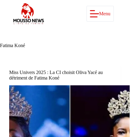
Passer
au
contenu
Menu
Fatima Koné
Miss Univers 2025 : La CI choisit Oliva Yacé au
détriment de Fatima Koné