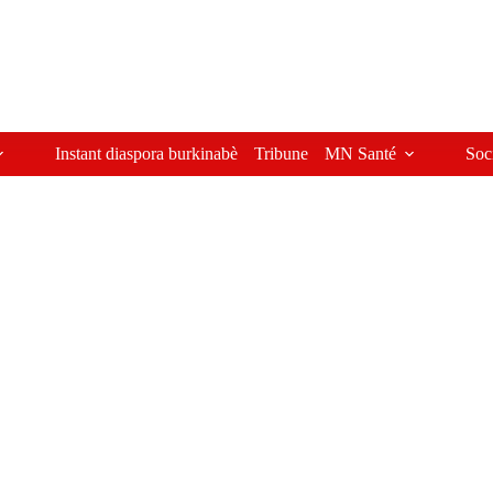
Instant diaspora burkinabè
Tribune
MN Santé
Soc