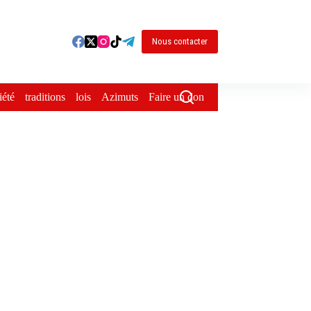
Nous contacter
iété
traditions
lois
Azimuts
Faire un don