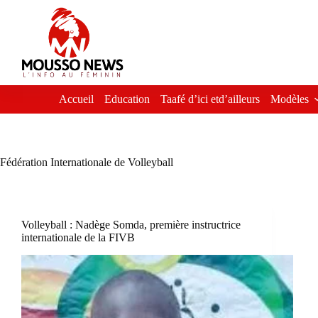
Passer
au
contenu
Accueil
Education
Taafé d’ici etd’ailleurs
Modèles
Fédération Internationale de Volleyball
Volleyball : Nadège Somda, première instructrice
internationale de la FIVB