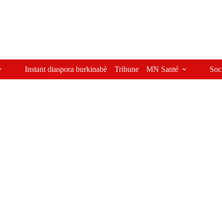
Instant diaspora burkinabè
Tribune
MN Santé
Soc