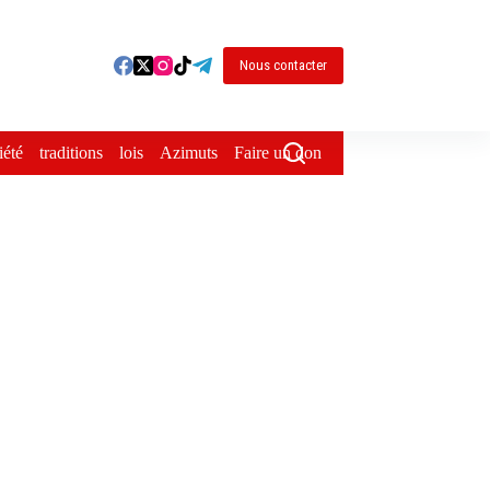
Nous contacter
iété
traditions
lois
Azimuts
Faire un don