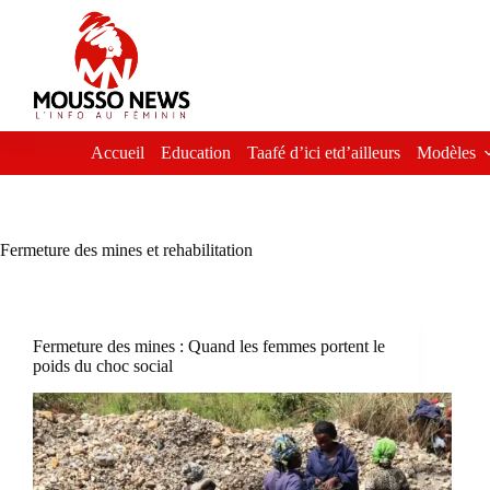
Passer
au
contenu
Accueil
Education
Taafé d’ici etd’ailleurs
Modèles
Fermeture des mines et rehabilitation
Fermeture des mines : Quand les femmes portent le
poids du choc social