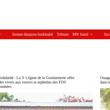
Instant diaspora burkinabè
Tribune
MN Santé
Soc
Solidarité : La 3ᵉ Légion de la Gendarmerie offre
Ouaga
des vivres aux veuves et orphelins des FDS
dans t
tombées