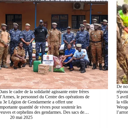
De nom
Dans le cadre de la solidarité agissante entre frères
répond
d’Armes, le personnel du Centre des opérations de
5 avri
la 3e Légion de Gendarmerie a offert une
la vil
importante quantité de vivres pour soutenir les
Weogo
veuves et orphelins des gendarmes. Des sacs de…
l’arr
20 mai 2025