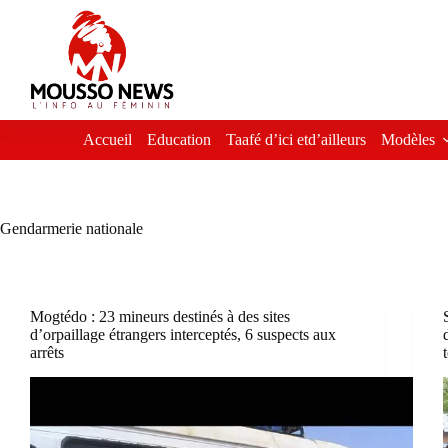
Passer
au
contenu
Accueil
Education
Taafé d’ici etd’ailleurs
Modèles
Gendarmerie nationale
Mogtédo : 23 mineurs destinés à des sites
d’orpaillage étrangers interceptés, 6 suspects aux
arrêts