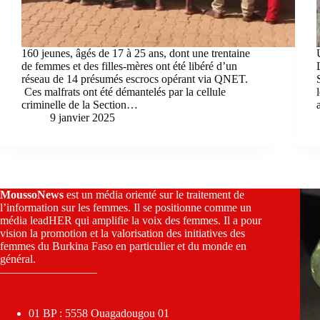
160 jeunes, âgés de 17 à 25 ans, dont une trentaine
de femmes et des filles-mères ont été libéré d’un
réseau de 14 présumés escrocs opérant via QNET.
Ces malfrats ont été démantelés par la cellule
criminelle de la Section…
9 janvier 2025
MoussoNews
est un média orienté sur le traitement de
l’information sur les femmes. Il se positionne comme un
média leadHER qui amplifie la voix des femmes. Il a pour
vision la promotion et la valorisation des initiatives des
femmes du Burkina Faso en particulier et du monde en
général.
————————–
01 BP : 5558 Ouagadougou 01