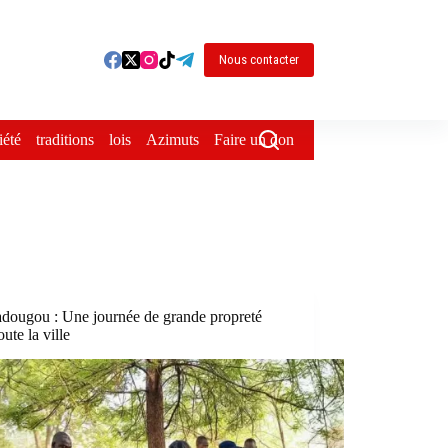
Nous contacter
iété
traditions
lois
Azimuts
Faire un don
dougou : Une journée de grande propreté
oute la ville