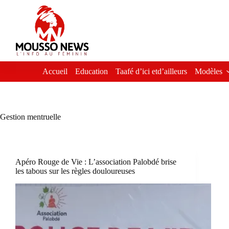
Passer
au
contenu
Accueil
Education
Taafé d’ici etd’ailleurs
Modèles
Gestion mentruelle
Apéro Rouge de Vie : L’association Palobdé brise
les tabous sur les règles douloureuses