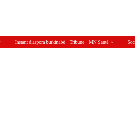
Instant diaspora burkinabè
Tribune
MN Santé
Soc