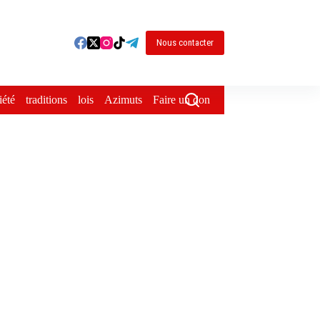
Nous contacter
iété
traditions
lois
Azimuts
Faire un don