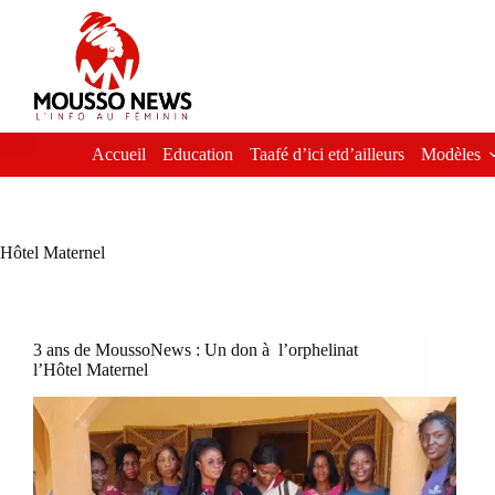
Passer
au
contenu
Accueil
Education
Taafé d’ici etd’ailleurs
Modèles
Hôtel Maternel
3 ans de MoussoNews : Un don à l’orphelinat
l’Hôtel Maternel