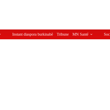
Instant diaspora burkinabè
Tribune
MN Santé
Soc