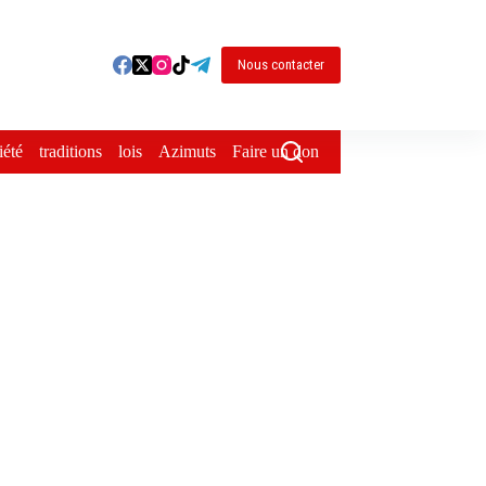
Nous contacter
iété
traditions
lois
Azimuts
Faire un don