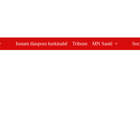
Instant diaspora burkinabè
Tribune
MN Santé
Soc