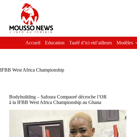
Passer
au
contenu
Accueil
Education
Taafé d’ici etd’ailleurs
Modèles
IFBB West Africa Championship
Bodybuilding – Safoura Compaoré décroche l’OR
à la IFBB West Africa Championship au Ghana