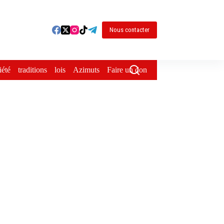
Nous contacter
iété
traditions
lois
Azimuts
Faire un don