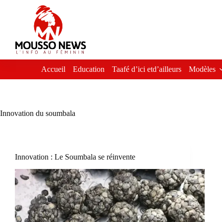
Passer
au
contenu
Accueil
Education
Taafé d’ici etd’ailleurs
Modèles
Innovation du soumbala
Innovation : Le Soumbala se réinvente