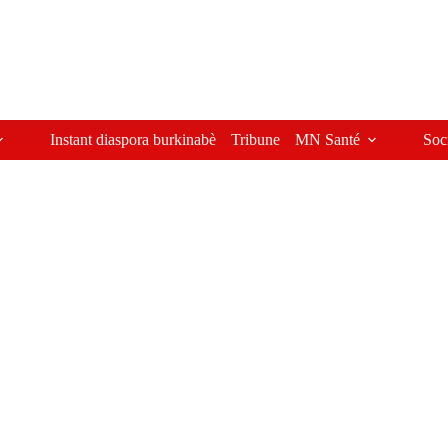
Instant diaspora burkinabè
Tribune
MN Santé
Soc