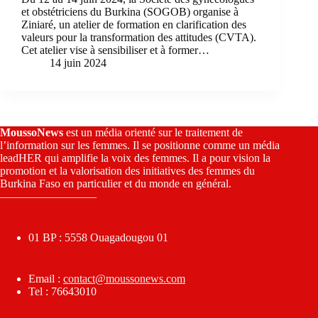
et obstétriciens du Burkina (SOGOB) organise à
Ziniaré, un atelier de formation en clarification des
valeurs pour la transformation des attitudes (CVTA).
Cet atelier vise à sensibiliser et à former…
14 juin 2024
MoussoNews
est un média orienté sur le traitement de
l’information sur les femmes. Il se positionne comme un média
leadHER qui amplifie la voix des femmes. Il a pour vision la
promotion et la valorisation des initiatives des femmes du
Burkina Faso en particulier et du monde en général.
————————–
01 BP : 5558 Ouagadougou 01
Email :
contact@moussonews.com
Tel : 76643010