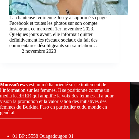
La chanteuse ivoirienne Josey a supprimé sa page
Facebook et toutes les photos sur son compte
Instagram, ce mercredi 1er novembre 2023.
Quelques jours avant, elle informait quitter
définitivement les réseaux sociaux du fait des
commentaires désobligeants sur sa relation…
2 novembre 2023
MoussoNews
est un média orienté sur le traitement de
l’information sur les femmes. Il se positionne comme un
média leadHER qui amplifie la voix des femmes. Il a pour
vision la promotion et la valorisation des initiatives des
femmes du Burkina Faso en particulier et du monde en
général.
————————–
01 BP : 5558 Ouagadougou 01