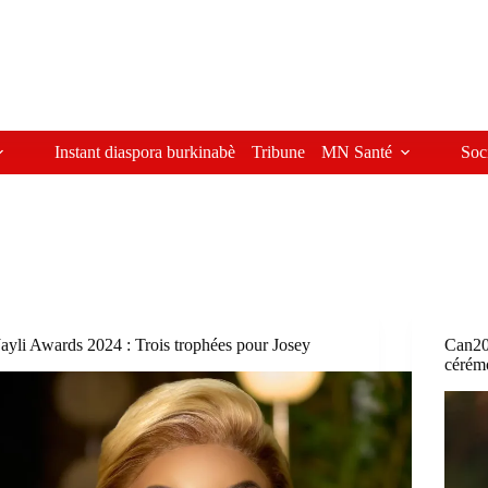
Instant diaspora burkinabè
Tribune
MN Santé
Soc
Jayli Awards 2024 : Trois trophées pour Josey
Can202
cérémo