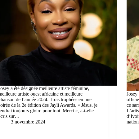
Josey a été désignée meilleure artiste féminine,
meilleure artiste ouest africaine et meilleure
Josey 
chanson de l’année 2024. Trois trophées en une
offici
soirée de la 2e édition des Jayli Awards. « Jésus, je
ce sam
tendrai toujours gloire pour tout. Merci », a-t-elle
L’arti
écris sur…
d’Ivoi
3 novembre 2024
natio