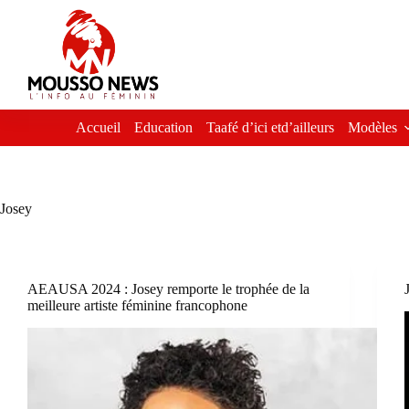
Passer
au
contenu
Accueil
Education
Taafé d’ici etd’ailleurs
Modèles
Josey
AEAUSA 2024 : Josey remporte le trophée de la
meilleure artiste féminine francophone