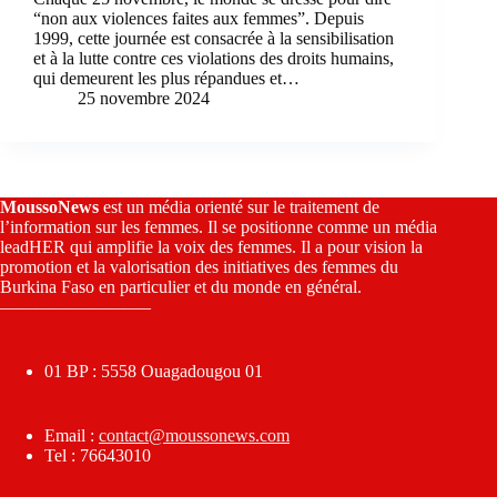
“non aux violences faites aux femmes”. Depuis
1999, cette journée est consacrée à la sensibilisation
et à la lutte contre ces violations des droits humains,
qui demeurent les plus répandues et…
25 novembre 2024
MoussoNews
est un média orienté sur le traitement de
l’information sur les femmes. Il se positionne comme un média
leadHER qui amplifie la voix des femmes. Il a pour vision la
promotion et la valorisation des initiatives des femmes du
Burkina Faso en particulier et du monde en général.
————————–
01 BP : 5558 Ouagadougou 01
Email :
contact@moussonews.com
Tel : 76643010