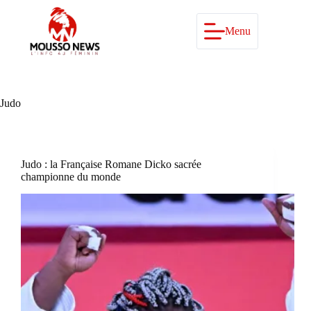
Passer
au
contenu
Menu
Judo
Judo : la Française Romane Dicko sacrée
championne du monde