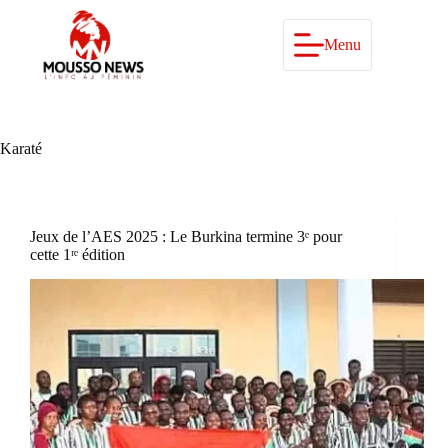
Passer
au
contenu
Menu
Karaté
Jeux de l’AES 2025 : Le Burkina termine 3ᵉ pour
cette 1ʳᵉ édition