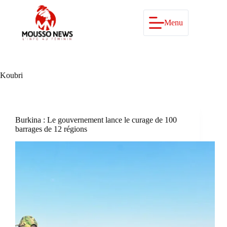
Passer
au
contenu
Menu
Koubri
Burkina : Le gouvernement lance le curage de 100
barrages de 12 régions