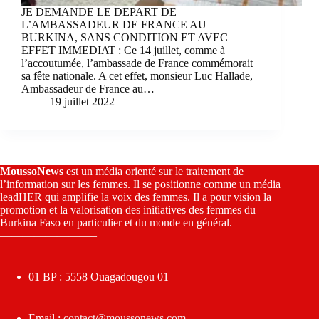
JE DEMANDE LE DEPART DE
L’AMBASSADEUR DE FRANCE AU
BURKINA, SANS CONDITION ET AVEC
EFFET IMMEDIAT : Ce 14 juillet, comme à
l’accoutumée, l’ambassade de France commémorait
sa fête nationale. A cet effet, monsieur Luc Hallade,
Ambassadeur de France au…
19 juillet 2022
MoussoNews
est un média orienté sur le traitement de
l’information sur les femmes. Il se positionne comme un média
leadHER qui amplifie la voix des femmes. Il a pour vision la
promotion et la valorisation des initiatives des femmes du
Burkina Faso en particulier et du monde en général.
————————–
01 BP : 5558 Ouagadougou 01
Email :
contact@moussonews.com