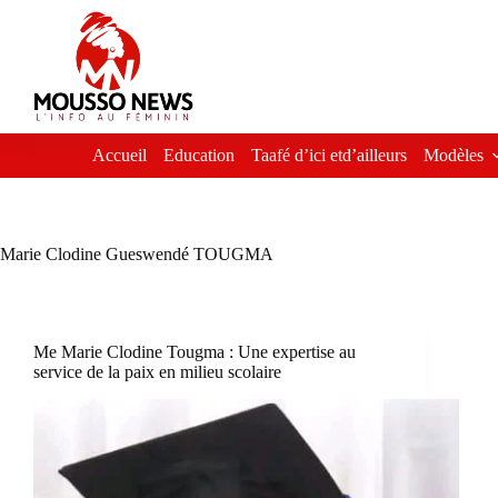
Passer
au
contenu
Accueil
Education
Taafé d’ici etd’ailleurs
Modèles
Marie Clodine Gueswendé TOUGMA
Me Marie Clodine Tougma : Une expertise au
service de la paix en milieu scolaire