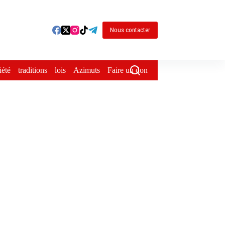
Nous contacter
iété
traditions
lois
Azimuts
Faire un don