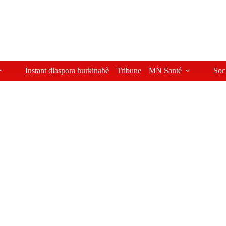
Instant diaspora burkinabè
Tribune
MN Santé
Soc