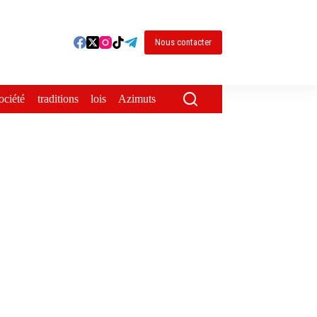
Nous contacter
ociété
traditions
lois
Azimuts