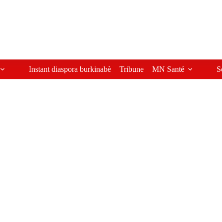
Instant diaspora burkinabè
Tribune
MN Santé
S