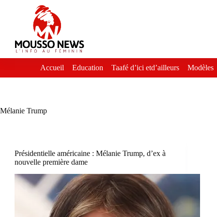
Passer
au
contenu
Accueil
Education
Taafé d’ici etd’ailleurs
Modèles
Mélanie Trump
Présidentielle américaine : Mélanie Trump, d’ex à
nouvelle première dame