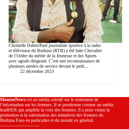
Christelle Dabre/Paré journaliste sportive à la radio
et télévision du Burkina (RTB) à été faite Chevalier
de l’Ordre du mérite de la Jeunesse et des Sports
avec agrafe dirigeant. C’est une reconnaissance de
plusieurs années de service devant le petit…
22 décembre 2023
MoussoNews
est un média orienté sur le traitement de
l’information sur les femmes. Il se positionne comme un média
leadHER qui amplifie la voix des femmes. Il a pour vision la
promotion et la valorisation des initiatives des femmes du
Burkina Faso en particulier et du monde en général.
————————–