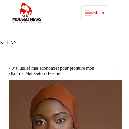
Passer
au
contenu
Menu
Nè KAN
« J’ai utilisé mes économies pour produire mon
album », Nafissatou Beleme