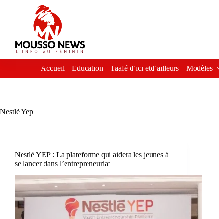
Passer
au
contenu
Accueil
Education
Taafé d’ici etd’ailleurs
Modèles
Nestlé Yep
Nestlé YEP : La plateforme qui aidera les jeunes à
se lancer dans l’entrepreneuriat