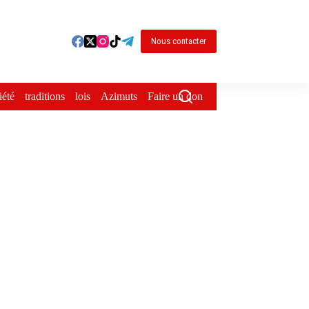
Nous contacter
iété
traditions
lois
Azimuts
Faire un don