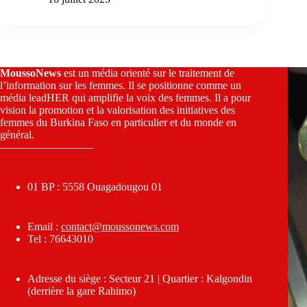
MoussoNews
est un média orienté sur le traitement de
l’information sur les femmes. Il se positionne comme un
média leadHER qui amplifie la voix des femmes. Il a pour
vision la promotion et la valorisation des initiatives des
femmes du Burkina Faso en particulier et du monde en
général.
————————–
01 BP : 5558 Ouagadougou 01
Email :
contact@moussonews.com
Tel : 76643010
Adresse du siège : Secteur 21 | Quartier : Kalgondin
(derrière la gare Rahimo)