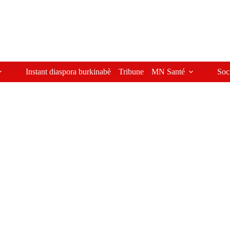
Instant diaspora burkinabè
Tribune
MN Santé
Soc